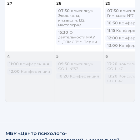
27
28
29
07:30
Консилиум
07:30
Консилиу
Экошкола,
Гимназия №7
ин.мысли, 132,
10:30
Конфере
мастерград
11:15
Конферен
15:30
О
деятельности МАУ
12:00
Конфере
"ЦППМСП" г. Перми
13:00
Конфере
4
5
6
11:00
Конференция
09:30
Консилиум
13:20
Консилиу
СОШ №37
СОШ 47
12:00
Конференция
10:20
Конференция
13:20
Консилиу
СОШ 47
МБУ «Центр психолого-