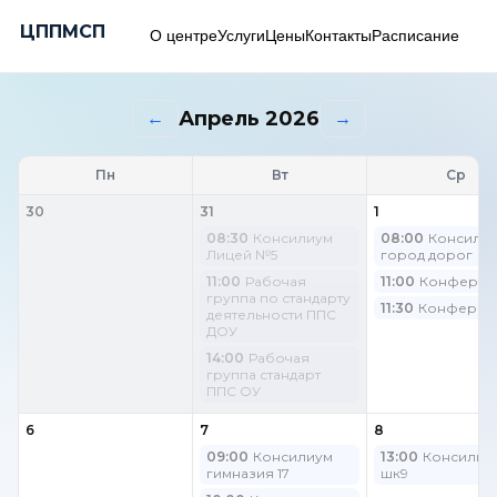
ЦППМСП
О центре
Услуги
Цены
Контакты
Расписание
Апрель 2026
←
→
Пн
Вт
Ср
30
31
1
08:30
Консилиум
08:00
Консили
Лицей №5
город дорог
11:00
Рабочая
11:00
Конферен
группа по стандарту
11:30
Конферен
деятельности ППС
ДОУ
14:00
Рабочая
группа стандарт
ППС ОУ
6
7
8
09:00
Консилиум
13:00
Консилиу
гимназия 17
шк9